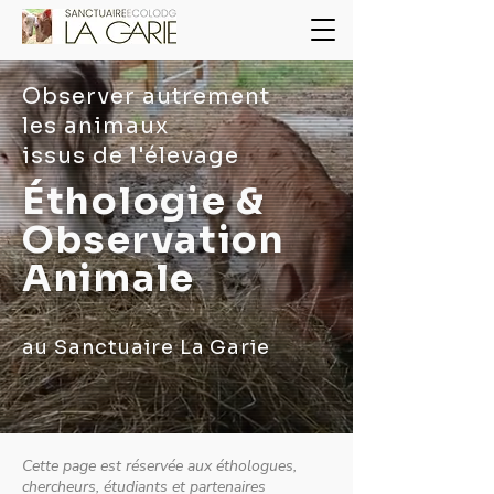
Observer autrement
les animaux
issus de l'élevage
Éthologie &
Observation
Animale
au Sanctuaire La Garie
Cette page est réservée aux éthologues,
chercheurs, étudiants et partenaires