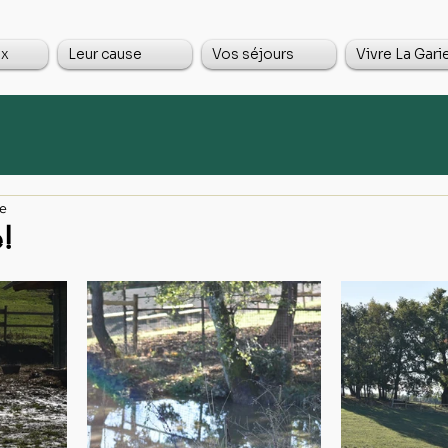
ux
Leur cause
Vos séjours
Vivre La Gari
re
e!